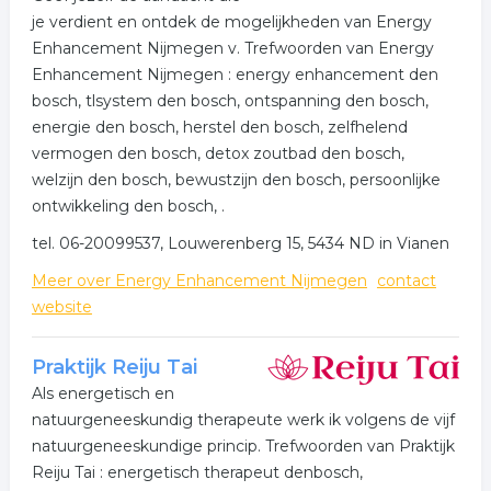
overleg.
je verdient en ontdek de mogelijkheden van Energy
Enhancement Nijmegen v. Trefwoorden van Energy
Wij bieden tevens 1:1 begeleiding en coaching aan wat
Enhancement Nijmegen : energy enhancement den
je kan helpen ter voorbereiding op een deelname of na
bosch, tlsystem den bosch, ontspanning den bosch,
deelname tijdens de integratie periode.
energie den bosch, herstel den bosch, zelfhelend
Naast de Psilocybin Magic Truffles Retreats en
vermogen den bosch, detox zoutbad den bosch,
coaching bieden wij tevens Kundalini energetische
welzijn den bosch, bewustzijn den bosch, persoonlijke
healing sessie en Rapéh (heilig sjamanistisch medicijn).
ontwikkeling den bosch, .
Wij kijken ernaar uit je te ontmoeten. Zie voor actuele
tel. 06-20099537, Louwerenberg 15, 5434 ND in Vianen
data de website.
Meer over Energy Enhancement Nijmegen
contact
Met liefde, Tatjana
website
Praktijk Reiju Tai
Als energetisch en
natuurgeneeskundig therapeute werk ik volgens de vijf
natuurgeneeskundige princip. Trefwoorden van Praktijk
Reiju Tai : energetisch therapeut denbosch,