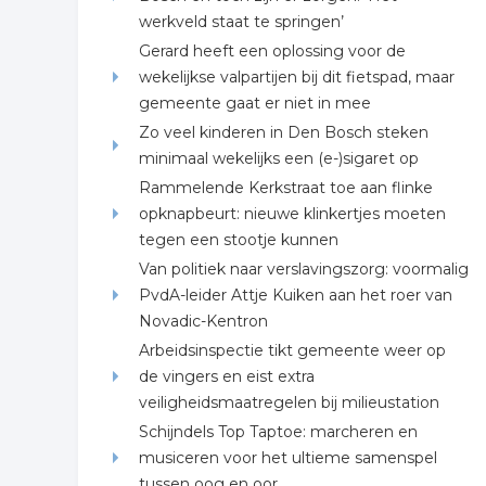
werkveld staat te springen’
Gerard heeft een oplossing voor de
wekelijkse valpartijen bij dit fietspad, maar
gemeente gaat er niet in mee
Zo veel kinderen in Den Bosch steken
minimaal wekelijks een (e-)sigaret op
Rammelende Kerkstraat toe aan flinke
opknapbeurt: nieuwe klinkertjes moeten
tegen een stootje kunnen
Van politiek naar verslavingszorg: voormalig
PvdA-leider Attje Kuiken aan het roer van
Novadic-Kentron
Arbeidsinspectie tikt gemeente weer op
de vingers en eist extra
veiligheidsmaatregelen bij milieustation
Schijndels Top Taptoe: marcheren en
musiceren voor het ultieme samenspel
tussen oog en oor