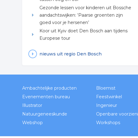
Gezonde lessen voor kinderen uit Bossche
aandachtswijken: ‘Paarse groenten zijn
goed voor je hersenen’
Koor uit Kyiv doet Den Bosch aan tijdens
Europese tour
nieuws uit regio Den Bosch
Ambachtelijke producten
Bloemist
Evenementen bureau
Feestwinkel
Illustrator
Ingenieur
Natuurgeneeskunde
Openbare voorzien
Webshop
Workshops