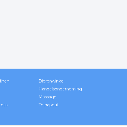
ijnen
Dierenwinkel
Handelsonderneming
Massage
reau
Therapeut