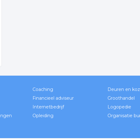
Coaching
Deuren en koz
Financieel adviseur
Groothandel
Internetbedrijf
Logopedie
ingen
Opleiding
Organisatie bu