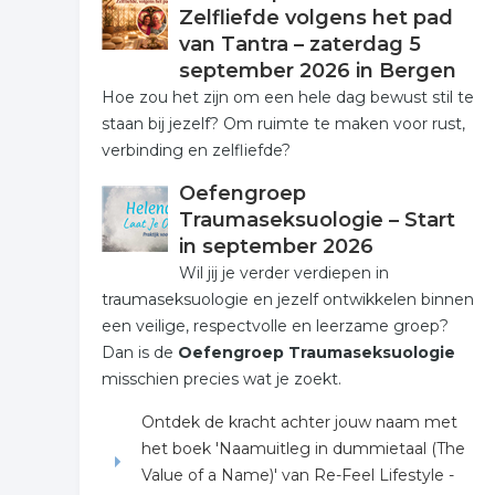
Zelfliefde volgens het pad
van Tantra – zaterdag 5
september 2026 in Bergen
Hoe zou het zijn om een hele dag bewust stil te
staan bij jezelf? Om ruimte te maken voor rust,
verbinding en zelfliefde?
Oefengroep
Traumaseksuologie – Start
in september 2026
Wil jij je verder verdiepen in
traumaseksuologie en jezelf ontwikkelen binnen
een veilige, respectvolle en leerzame groep?
Dan is de
Oefengroep Traumaseksuologie
misschien precies wat je zoekt.
Ontdek de kracht achter jouw naam met
het boek 'Naamuitleg in dummietaal (The
Value of a Name)' van Re-Feel Lifestyle -